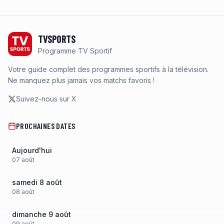
Footer
TVSPORTS
Programme TV Sportif
Votre guide complet des programmes sportifs à la télévision.
Ne manquez plus jamais vos matchs favoris !
Suivez-nous sur X
PROCHAINES DATES
Aujourd'hui
07
août
samedi 8 août
08
août
dimanche 9 août
09
août