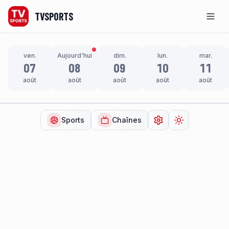
TVSPORTS
Men
ven.
Aujourd'hui
dim.
lun.
mar.
07
08
09
10
11
août
août
août
août
août
Sports
Chaînes
Ouvrir les paramètr
Changer de t