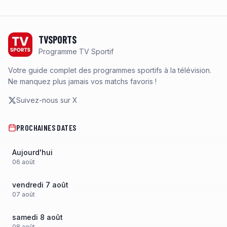
Footer
TVSPORTS
Programme TV Sportif
Votre guide complet des programmes sportifs à la télévision.
Ne manquez plus jamais vos matchs favoris !
Suivez-nous sur X
PROCHAINES DATES
Aujourd'hui
06
août
vendredi 7 août
07
août
samedi 8 août
08
août