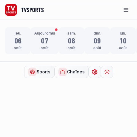
TVSPORTS
Men
jeu.
Aujourd'hui
sam.
dim.
lun.
06
07
08
09
10
août
août
août
août
août
Sports
Chaînes
Ouvrir les paramètr
Changer de t