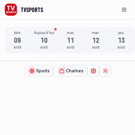
TVSPORTS
Men
dim.
Aujourd'hui
mar.
mer.
jeu.
09
10
11
12
13
août
août
août
août
août
Sports
Chaînes
Ouvrir les paramètr
Changer de t