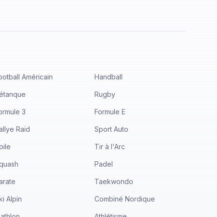
ootball Américain
Handball
étanque
Rugby
ormule 3
Formule E
allye Raid
Sport Auto
oile
Tir à l'Arc
quash
Padel
arate
Taekwondo
ki Alpin
Combiné Nordique
iathlon
Athlétisme