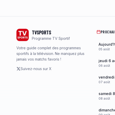
Footer
TVSPORTS
PROCHAI
Programme TV Sportif
Aujourd'
Votre guide complet des programmes
05
août
sportifs à la télévision. Ne manquez plus
jamais vos matchs favoris !
jeudi 6 a
06
août
Suivez-nous sur X
vendredi
07
août
samedi 8
08
août
dimanche
09
août