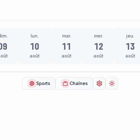
dim.
lun.
mar.
mer.
jeu.
09
10
11
12
13
août
août
août
août
août
Sports
Chaînes
Ouvrir les paramèt
Changer de 