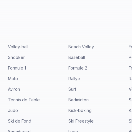
Volley-ball
Beach Volley
F
Snooker
Baseball
P
Formule 1
Formule 2
F
Moto
Rallye
R
Aviron
Surf
V
Tennis de Table
Badminton
S
Judo
Kick-boxing
K
Ski de Fond
Ski Freestyle
S
Snowboard
Luge
B