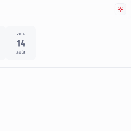
Chan
ven.
14
août
res
thème