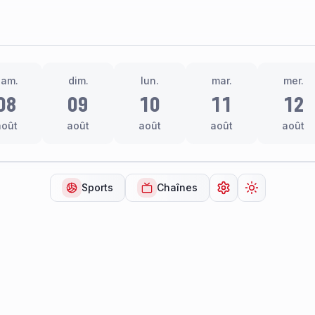
sam.
dim.
lun.
mar.
mer.
08
09
10
11
12
août
août
août
août
août
Sports
Chaînes
Ouvrir les paramèt
Changer de 