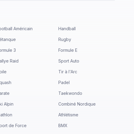
ootball Américain
Handball
étanque
Rugby
ormule 3
Formule E
allye Raid
Sport Auto
oile
Tir à l'Arc
quash
Padel
arate
Taekwondo
ki Alpin
Combiné Nordique
iathlon
Athlétisme
port de Force
BMX