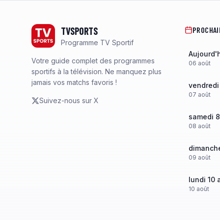
Footer
TVSPORTS
PROCHAI
Programme TV Sportif
Aujourd'
Votre guide complet des programmes
06
août
sportifs à la télévision. Ne manquez plus
jamais vos matchs favoris !
vendredi
07
août
Suivez-nous sur X
samedi 8
08
août
dimanche
09
août
lundi 10 
10
août