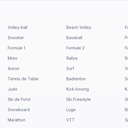
Volley-ball
Beach Volley
F
Snooker
Baseball
P
Formule 1
Formule 2
F
Moto
Rallye
R
Aviron
Surf
V
Tennis de Table
Badminton
S
Judo
Kick-boxing
K
Ski de Fond
Ski Freestyle
S
Snowboard
Luge
B
Marathon
VTT
S