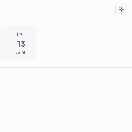
Chan
jeu.
13
août
res
thème