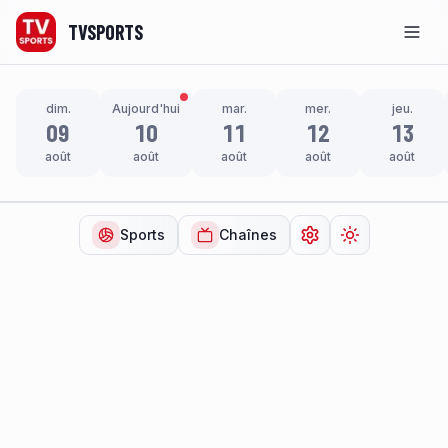
TVSPORTS
Men
dim.
Aujourd'hui
mar.
mer.
jeu.
09
10
11
12
13
août
août
août
août
août
Sports
Chaînes
Ouvrir les paramètr
Changer de t