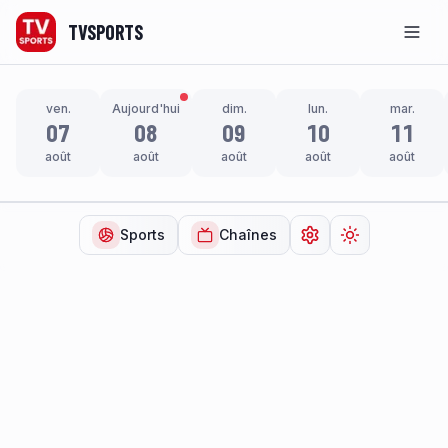
TVSPORTS
Men
ven.
Aujourd'hui
dim.
lun.
mar.
07
08
09
10
11
août
août
août
août
août
Sports
Chaînes
Ouvrir les paramètr
Changer de t