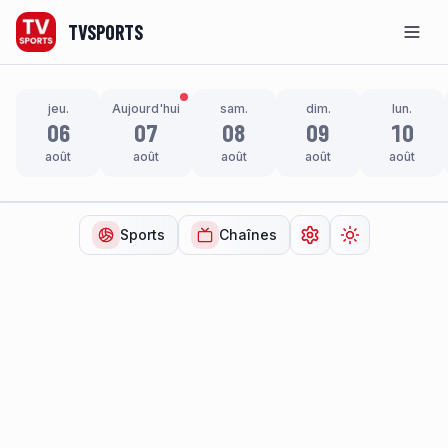
TVSPORTS
Men
jeu.
Aujourd'hui
sam.
dim.
lun.
06
07
08
09
10
août
août
août
août
août
Sports
Chaînes
Ouvrir les paramètr
Changer de t