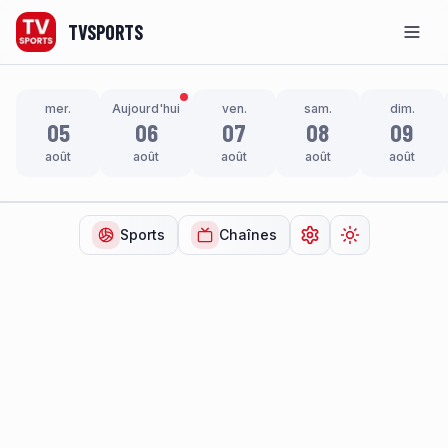
TVSPORTS
Men
mer.
Aujourd'hui
ven.
sam.
dim.
05
06
07
08
09
août
août
août
août
août
Sports
Chaînes
Ouvrir les paramètr
Changer de t