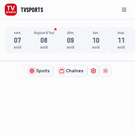
TVSPORTS
Men
ven.
Aujourd'hui
dim.
lun.
mar.
07
08
09
10
11
août
août
août
août
août
Sports
Chaînes
Ouvrir les paramètr
Changer de t