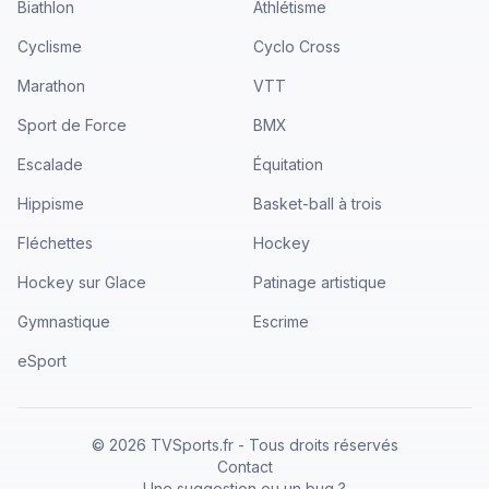
Biathlon
Athlétisme
Cyclisme
Cyclo Cross
Marathon
VTT
Sport de Force
BMX
Escalade
Équitation
Hippisme
Basket-ball à trois
Fléchettes
Hockey
Hockey sur Glace
Patinage artistique
Gymnastique
Escrime
eSport
©
2026
TVSports.fr - Tous droits réservés
Contact
Une suggestion ou un bug ?