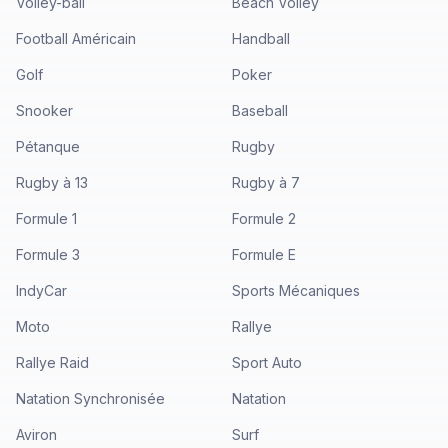
Volley-ball
Beach Volley
Football Américain
Handball
Golf
Poker
Snooker
Baseball
Pétanque
Rugby
Rugby à 13
Rugby à 7
Formule 1
Formule 2
Formule 3
Formule E
IndyCar
Sports Mécaniques
Moto
Rallye
Rallye Raid
Sport Auto
Natation Synchronisée
Natation
Aviron
Surf