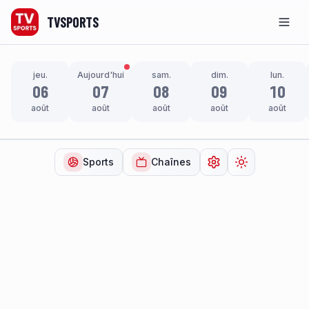
TVSPORTS
Men
jeu.
Aujourd'hui
sam.
dim.
lun.
06
07
08
09
10
août
août
août
août
août
Sports
Chaînes
Ouvrir les paramètr
Changer de t