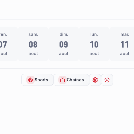
ven.
sam.
dim.
lun.
mar.
07
08
09
10
11
août
août
août
août
août
Sports
Chaînes
Ouvrir les paramèt
Changer de 