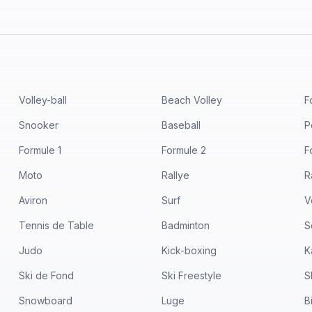
Volley-ball
Beach Volley
F
Snooker
Baseball
P
Formule 1
Formule 2
F
Moto
Rallye
R
Aviron
Surf
V
Tennis de Table
Badminton
S
Judo
Kick-boxing
K
Ski de Fond
Ski Freestyle
S
Snowboard
Luge
B