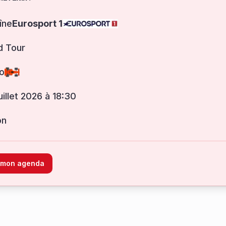
îne
Eurosport 1
d Tour
o
juillet 2026 à 18:30
on
à mon agenda