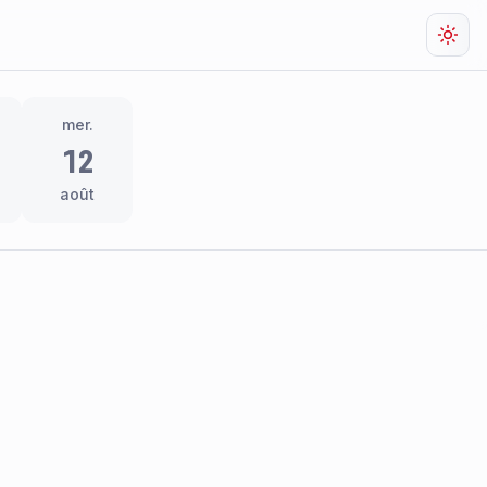
Chan
mer.
12
août
res
thème