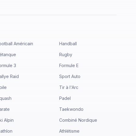
ootball Américain
Handball
étanque
Rugby
ormule 3
Formule E
allye Raid
Sport Auto
oile
Tir à l'Arc
quash
Padel
arate
Taekwondo
ki Alpin
Combiné Nordique
iathlon
Athlétisme