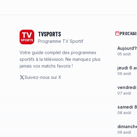
Footer
TVSPORTS
PROCHAI
Programme TV Sportif
Aujourd'
Votre guide complet des programmes
05
août
sportifs à la télévision. Ne manquez plus
jamais vos matchs favoris !
jeudi 6 a
06
août
Suivez-nous sur X
vendredi
07
août
samedi 8
08
août
dimanche
09
août