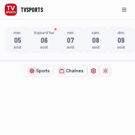
TVSPORTS
Men
mer.
Aujourd'hui
ven.
sam.
dim.
05
06
07
08
09
août
août
août
août
août
Sports
Chaînes
Ouvrir les paramètr
Changer de t