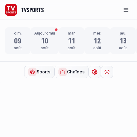
TVSPORTS
Men
dim.
Aujourd'hui
mar.
mer.
jeu.
09
10
11
12
13
août
août
août
août
août
Sports
Chaînes
Ouvrir les paramètr
Changer de t