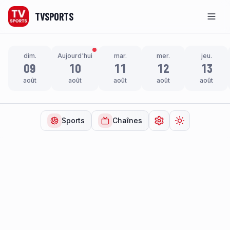
TVSPORTS
Men
dim.
Aujourd'hui
mar.
mer.
jeu.
09
10
11
12
13
août
août
août
août
août
Sports
Chaînes
Ouvrir les paramètr
Changer de t