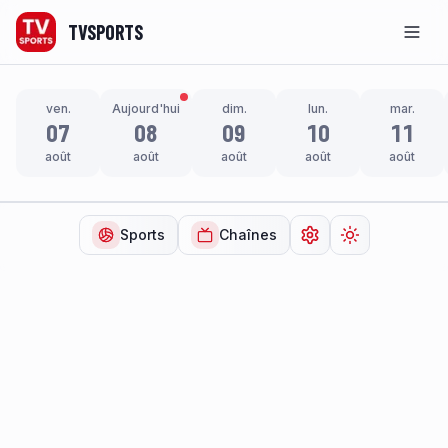
TVSPORTS
Men
ven.
Aujourd'hui
dim.
lun.
mar.
07
08
09
10
11
août
août
août
août
août
Sports
Chaînes
Ouvrir les paramètr
Changer de t