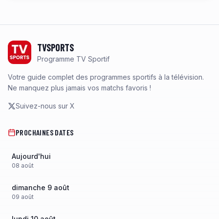
Footer
TVSPORTS
Programme TV Sportif
Votre guide complet des programmes sportifs à la télévision.
Ne manquez plus jamais vos matchs favoris !
Suivez-nous sur X
PROCHAINES DATES
Aujourd'hui
08
août
dimanche 9 août
09
août
lundi 10 août