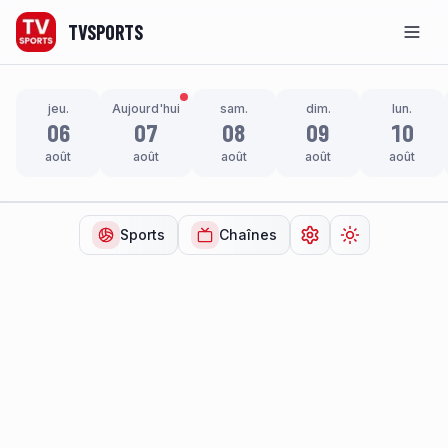
TVSPORTS
Men
jeu.
Aujourd'hui
sam.
dim.
lun.
06
07
08
09
10
août
août
août
août
août
Sports
Chaînes
Ouvrir les paramètr
Changer de t