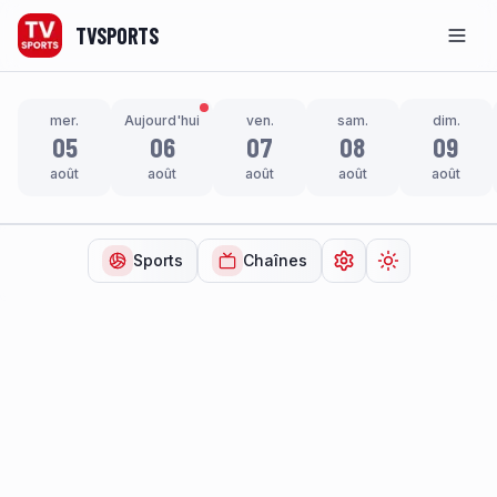
TVSPORTS
Men
mer.
Aujourd'hui
ven.
sam.
dim.
05
06
07
08
09
août
août
août
août
août
Sports
Chaînes
Ouvrir les paramètr
Changer de t