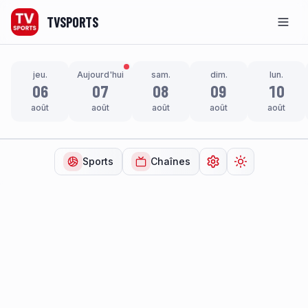
TVSPORTS
Men
jeu.
Aujourd'hui
sam.
dim.
lun.
06
07
08
09
10
août
août
août
août
août
Sports
Chaînes
Ouvrir les paramètr
Changer de t