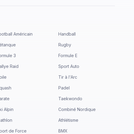
ootball Américain
Handball
étanque
Rugby
ormule 3
Formule E
allye Raid
Sport Auto
oile
Tir à l'Arc
quash
Padel
arate
Taekwondo
ki Alpin
Combiné Nordique
iathlon
Athlétisme
port de Force
BMX