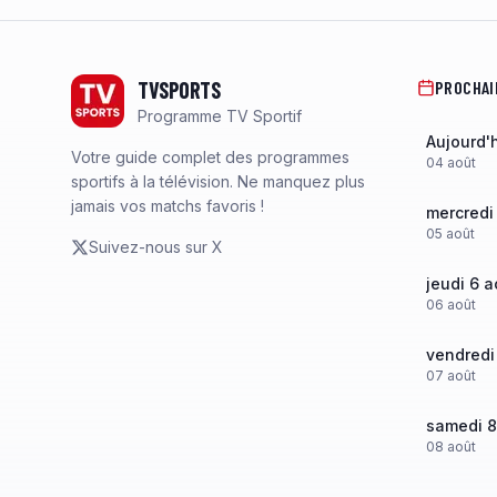
Footer
TVSPORTS
PROCHAI
Programme TV Sportif
Aujourd'
Votre guide complet des programmes
04
août
sportifs à la télévision. Ne manquez plus
jamais vos matchs favoris !
mercredi
05
août
Suivez-nous sur X
jeudi 6 a
06
août
vendredi
07
août
samedi 8
08
août