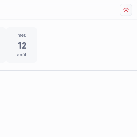
Chan
mer.
12
août
res
thème