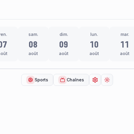
ven.
sam.
dim.
lun.
mar.
07
08
09
10
11
août
août
août
août
août
Sports
Chaînes
Ouvrir les paramèt
Changer de 