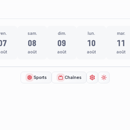
ven.
sam.
dim.
lun.
mar.
07
08
09
10
11
août
août
août
août
août
Sports
Chaînes
Ouvrir les paramèt
Changer de 