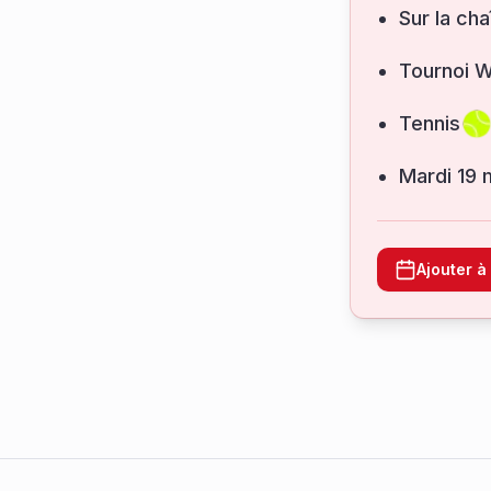
Sur la cha
Tournoi 
Tennis
mardi 19
Ajouter 
Footer