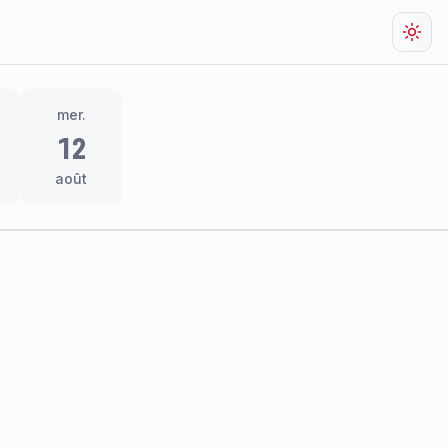
Chan
mer.
12
août
res
thème