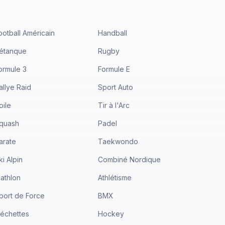
ootball Américain
Handball
étanque
Rugby
ormule 3
Formule E
allye Raid
Sport Auto
oile
Tir à l'Arc
quash
Padel
arate
Taekwondo
ki Alpin
Combiné Nordique
iathlon
Athlétisme
port de Force
BMX
léchettes
Hockey