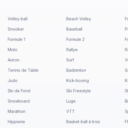
Volley-ball
Beach Volley
F
Snooker
Baseball
P
Formule 1
Formule 2
F
Moto
Rallye
R
Aviron
Surf
V
Tennis de Table
Badminton
S
Judo
Kick-boxing
K
Ski de Fond
Ski Freestyle
S
Snowboard
Luge
B
Marathon
VTT
S
Hippisme
Basket-ball à trois
F