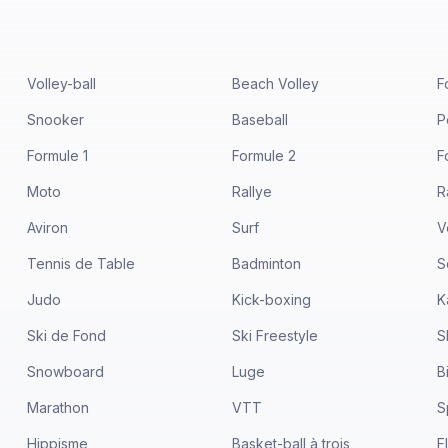
Volley-ball
Beach Volley
F
Snooker
Baseball
P
Formule 1
Formule 2
F
Moto
Rallye
R
Aviron
Surf
V
Tennis de Table
Badminton
S
Judo
Kick-boxing
K
Ski de Fond
Ski Freestyle
S
Snowboard
Luge
B
Marathon
VTT
S
Hippisme
Basket-ball à trois
F