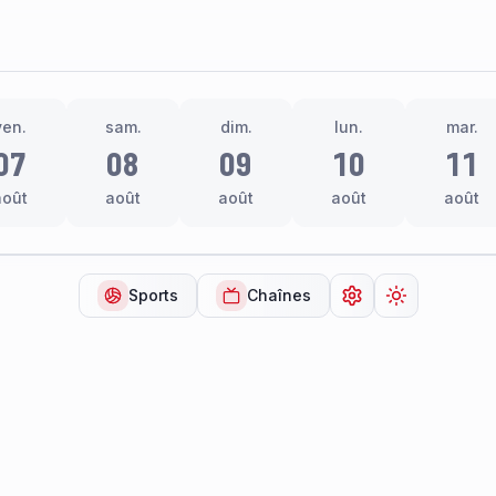
ven.
sam.
dim.
lun.
mar.
07
08
09
10
11
août
août
août
août
août
Sports
Chaînes
Ouvrir les paramèt
Changer de 