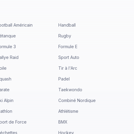
ootball Américain
Handball
étanque
Rugby
ormule 3
Formule E
allye Raid
Sport Auto
oile
Tir à l'Arc
quash
Padel
arate
Taekwondo
ki Alpin
Combiné Nordique
iathlon
Athlétisme
port de Force
BMX
léchettes
Hockey