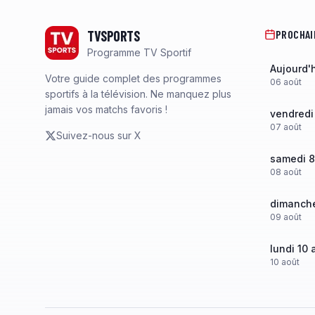
Footer
TVSPORTS
PROCHAI
Programme TV Sportif
Aujourd'
Votre guide complet des programmes
06
août
sportifs à la télévision. Ne manquez plus
jamais vos matchs favoris !
vendredi
07
août
Suivez-nous sur X
samedi 8
08
août
dimanche
09
août
lundi 10 
10
août