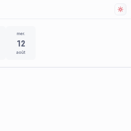
Chan
mer.
12
août
res
thème