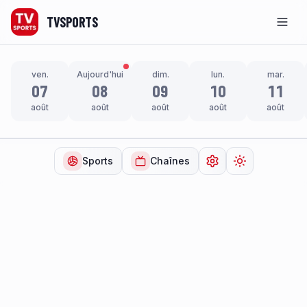
TVSPORTS
Men
ven.
Aujourd'hui
dim.
lun.
mar.
07
08
09
10
11
août
août
août
août
août
Sports
Chaînes
Ouvrir les paramètr
Changer de t