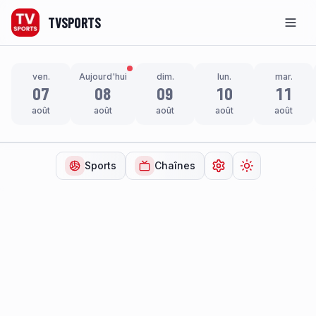
TVSPORTS
Men
ven.
Aujourd'hui
dim.
lun.
mar.
07
08
09
10
11
août
août
août
août
août
Sports
Chaînes
Ouvrir les paramètr
Changer de t