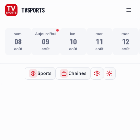
TVSPORTS
Men
sam.
Aujourd'hui
lun.
mar.
mer.
08
09
10
11
12
août
août
août
août
août
Sports
Chaînes
Ouvrir les paramètr
Changer de t