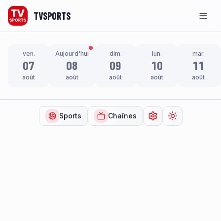
TVSPORTS
Men
ven.
Aujourd'hui
dim.
lun.
mar.
07
08
09
10
11
août
août
août
août
août
Sports
Chaînes
Ouvrir les paramètr
Changer de t