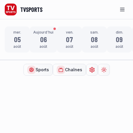
TVSPORTS
Men
mer.
Aujourd'hui
ven.
sam.
dim.
05
06
07
08
09
août
août
août
août
août
Sports
Chaînes
Ouvrir les paramètr
Changer de t