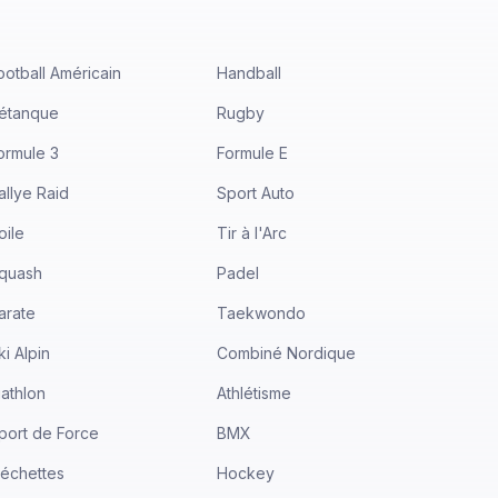
ootball Américain
Handball
étanque
Rugby
ormule 3
Formule E
allye Raid
Sport Auto
oile
Tir à l'Arc
quash
Padel
arate
Taekwondo
ki Alpin
Combiné Nordique
iathlon
Athlétisme
port de Force
BMX
léchettes
Hockey