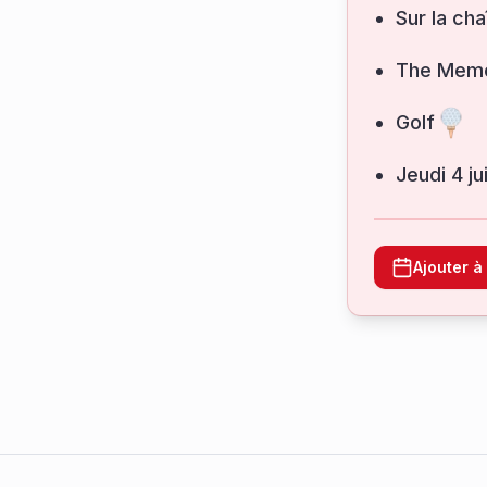
Sur la cha
The Memo
Golf
jeudi 4 j
Ajouter 
Footer