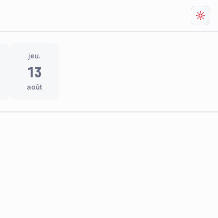
Chan
jeu.
13
août
res
thème