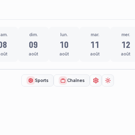
sam.
dim.
lun.
mar.
mer.
08
09
10
11
12
août
août
août
août
août
Sports
Chaînes
Ouvrir les paramèt
Changer de 