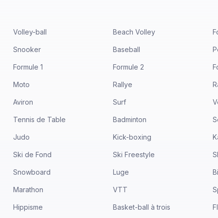
Volley-ball
Beach Volley
F
Snooker
Baseball
P
Formule 1
Formule 2
F
Moto
Rallye
R
Aviron
Surf
V
Tennis de Table
Badminton
S
Judo
Kick-boxing
K
Ski de Fond
Ski Freestyle
S
Snowboard
Luge
B
Marathon
VTT
S
Hippisme
Basket-ball à trois
F