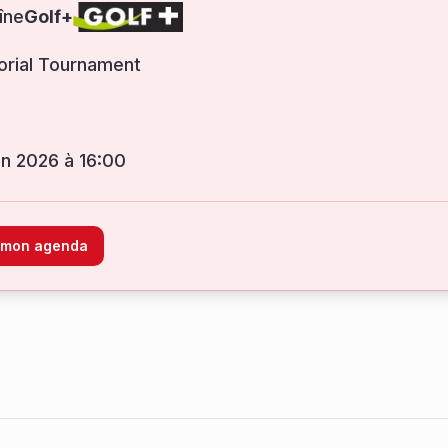
îne
Golf+
rial Tournament
uin 2026 à 16:00
à mon agenda