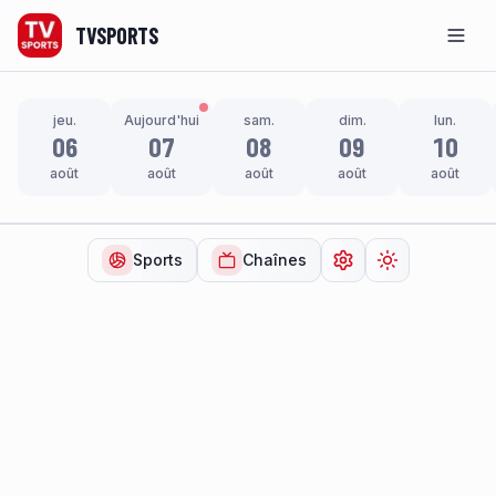
TVSPORTS
Men
jeu.
Aujourd'hui
sam.
dim.
lun.
06
07
08
09
10
août
août
août
août
août
Sports
Chaînes
Ouvrir les paramètr
Changer de t