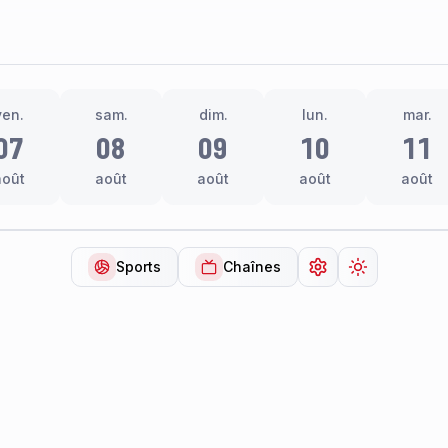
ven.
sam.
dim.
lun.
mar.
07
08
09
10
11
août
août
août
août
août
Sports
Chaînes
Ouvrir les paramèt
Changer de 