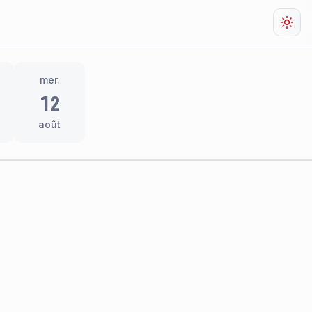
Chan
mer.
12
août
res
thème