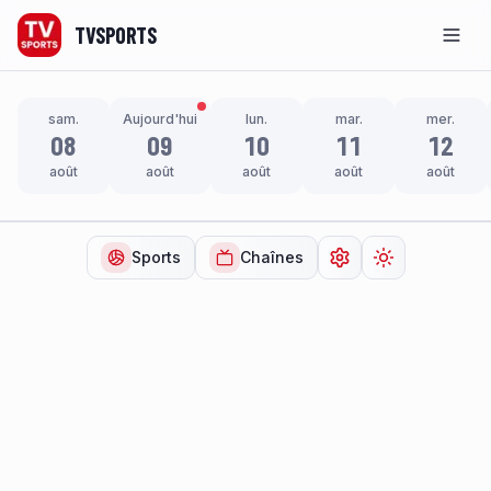
TVSPORTS
Men
sam.
Aujourd'hui
lun.
mar.
mer.
08
09
10
11
12
août
août
août
août
août
Sports
Chaînes
Ouvrir les paramètr
Changer de t