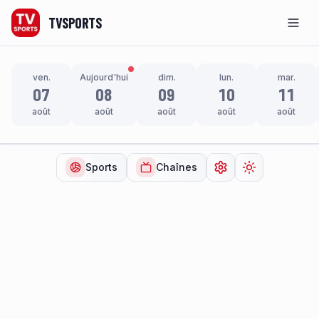
TVSPORTS
Men
ven.
Aujourd'hui
dim.
lun.
mar.
07
08
09
10
11
août
août
août
août
août
Sports
Chaînes
Ouvrir les paramètr
Changer de t