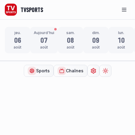
TVSPORTS
Men
jeu.
Aujourd'hui
sam.
dim.
lun.
06
07
08
09
10
août
août
août
août
août
Sports
Chaînes
Ouvrir les paramètr
Changer de t