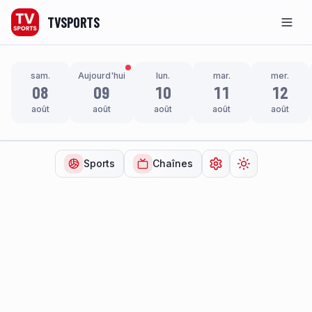
TVSPORTS
Men
sam.
Aujourd'hui
lun.
mar.
mer.
08
09
10
11
12
août
août
août
août
août
Sports
Chaînes
Ouvrir les paramètr
Changer de t