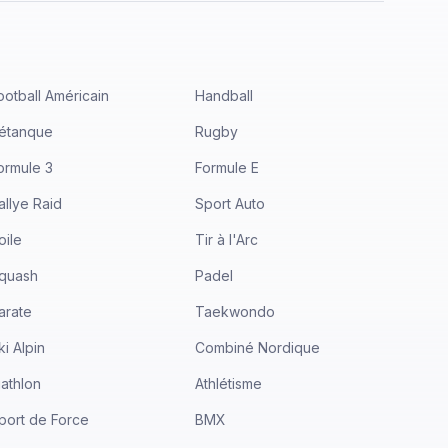
ootball Américain
Handball
étanque
Rugby
ormule 3
Formule E
allye Raid
Sport Auto
oile
Tir à l'Arc
quash
Padel
arate
Taekwondo
ki Alpin
Combiné Nordique
iathlon
Athlétisme
port de Force
BMX