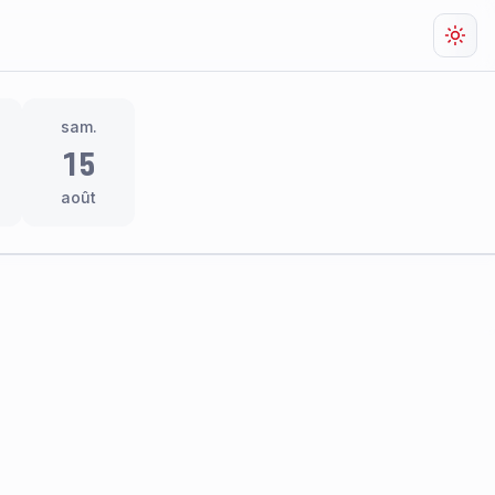
Chan
sam.
15
août
res
thème