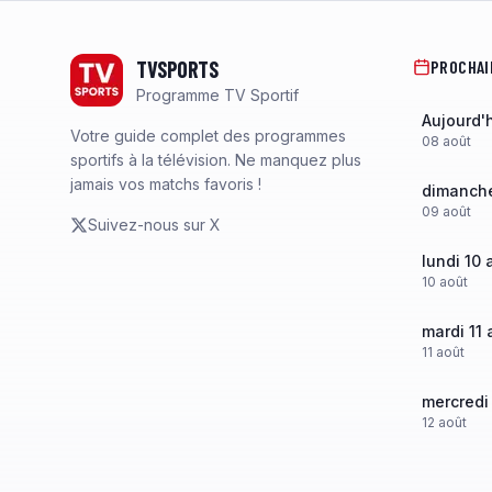
Footer
TVSPORTS
PROCHAI
Programme TV Sportif
Aujourd'
Votre guide complet des programmes
08
août
sportifs à la télévision. Ne manquez plus
jamais vos matchs favoris !
dimanche
09
août
Suivez-nous sur X
lundi 10 
10
août
mardi 11 
11
août
mercredi
12
août