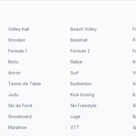
Volley-ball
Beach Volley
F
Snooker
Baseball
P
Formule 1
Formule 2
F
Moto
Rallye
R
Aviron
Surf
V
Tennis de Table
Badminton
S
Judo
Kick-boxing
K
Ski de Fond
Ski Freestyle
S
Snowboard
Luge
B
Marathon
VTT
S