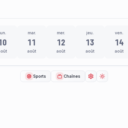
lun.
mar.
mer.
jeu.
ven.
10
11
12
13
14
août
août
août
août
août
Sports
Chaînes
Ouvrir les paramèt
Changer de 