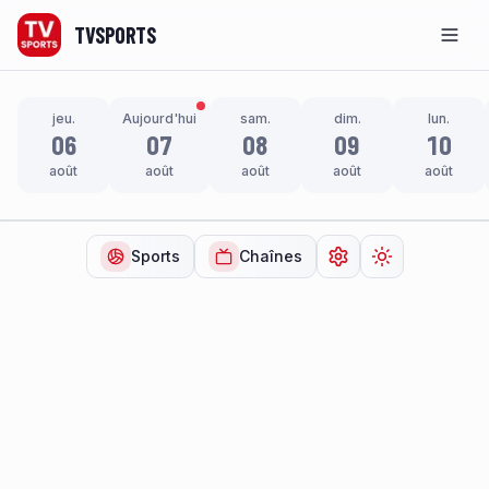
TVSPORTS
Men
jeu.
Aujourd'hui
sam.
dim.
lun.
06
07
08
09
10
août
août
août
août
août
Sports
Chaînes
Ouvrir les paramètr
Changer de t