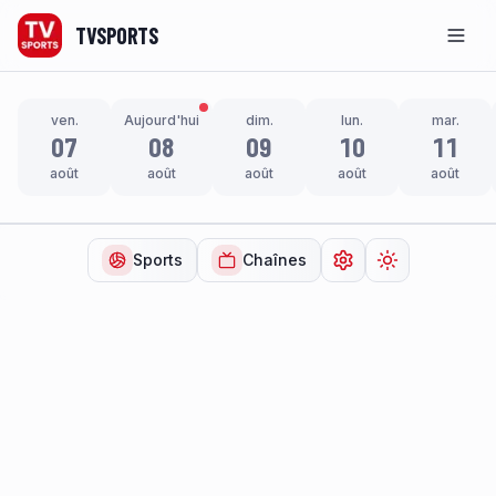
TVSPORTS
Men
ven.
Aujourd'hui
dim.
lun.
mar.
07
08
09
10
11
août
août
août
août
août
Sports
Chaînes
Ouvrir les paramètr
Changer de t