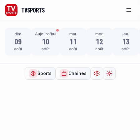
TVSPORTS
Men
dim.
Aujourd'hui
mar.
mer.
jeu.
09
10
11
12
13
août
août
août
août
août
Sports
Chaînes
Ouvrir les paramètr
Changer de t