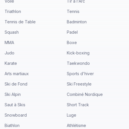
Voile
Tir à l'Arc
Triathlon
Tennis
Tennis de Table
Badminton
Squash
Padel
MMA
Boxe
Judo
Kick-boxing
Karate
Taekwondo
Arts martiaux
Sports d'hiver
Ski de Fond
Ski Freestyle
Ski Alpin
Combiné Nordique
Saut à Skis
Short Track
Snowboard
Luge
Biathlon
Athlétisme