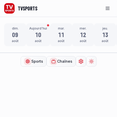
TVSPORTS
Men
dim.
Aujourd'hui
mar.
mer.
jeu.
09
10
11
12
13
août
août
août
août
août
Sports
Chaînes
Ouvrir les paramètr
Changer de t