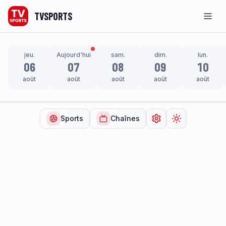
TVSPORTS
Men
jeu.
Aujourd'hui
sam.
dim.
lun.
06
07
08
09
10
août
août
août
août
août
Sports
Chaînes
Ouvrir les paramètr
Changer de t