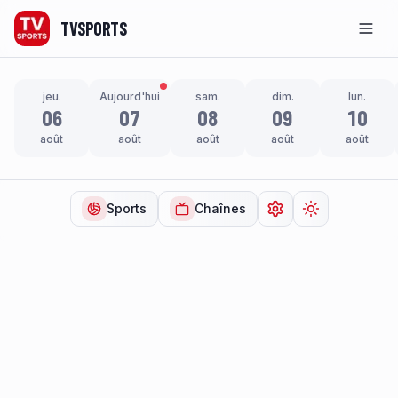
TVSPORTS
Men
jeu.
Aujourd'hui
sam.
dim.
lun.
06
07
08
09
10
août
août
août
août
août
Sports
Chaînes
Ouvrir les paramètr
Changer de t