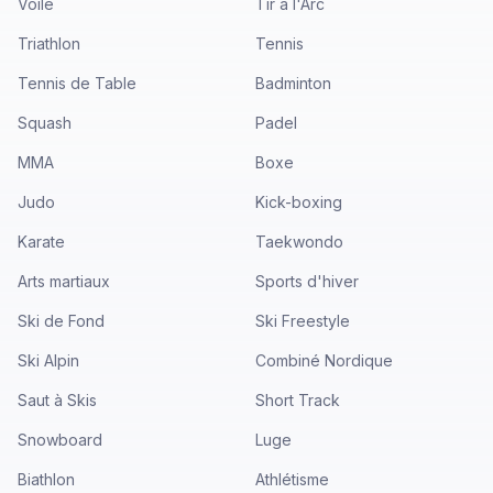
Voile
Tir à l'Arc
Triathlon
Tennis
Tennis de Table
Badminton
Squash
Padel
MMA
Boxe
Judo
Kick-boxing
Karate
Taekwondo
Arts martiaux
Sports d'hiver
Ski de Fond
Ski Freestyle
Ski Alpin
Combiné Nordique
Saut à Skis
Short Track
Snowboard
Luge
Biathlon
Athlétisme