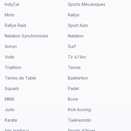
IndyCar
Sports Mécaniques
Moto
Rallye
Rallye Raid
Sport Auto
Natation Synchronisée
Natation
Aviron
Surf
Voile
Tir à l'Arc
Triathlon
Tennis
Tennis de Table
Badminton
Squash
Padel
MMA
Boxe
Judo
Kick-boxing
Karate
Taekwondo
Arts martiaux
Sports d'hiver