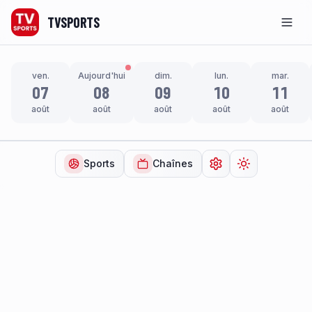
TVSPORTS
Men
ven.
Aujourd'hui
dim.
lun.
mar.
07
08
09
10
11
août
août
août
août
août
Sports
Chaînes
Ouvrir les paramètr
Changer de t