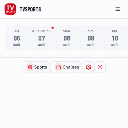
TVSPORTS
Men
jeu.
Aujourd'hui
sam.
dim.
lun.
06
07
08
09
10
août
août
août
août
août
Sports
Chaînes
Ouvrir les paramètr
Changer de t