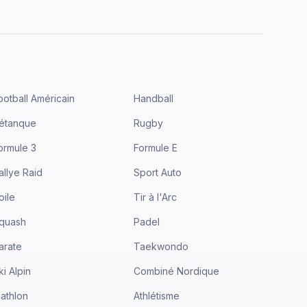
ootball Américain
Handball
étanque
Rugby
ormule 3
Formule E
allye Raid
Sport Auto
oile
Tir à l'Arc
quash
Padel
arate
Taekwondo
ki Alpin
Combiné Nordique
iathlon
Athlétisme