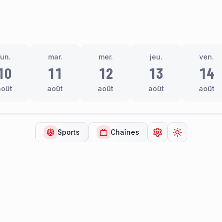
lun.
mar.
mer.
jeu.
ven.
10
11
12
13
14
août
août
août
août
août
Sports
Chaînes
Ouvrir les paramèt
Changer de 