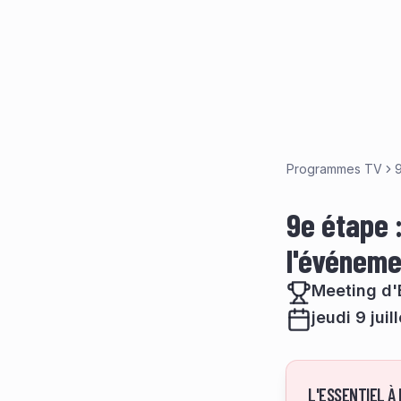
Programmes TV
9
9e étape :
l'événeme
Meeting d'
jeudi 9 jui
L'ESSENTIEL À 