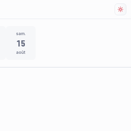
Chan
sam.
15
août
res
thème