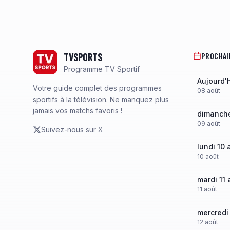
Footer
TVSPORTS
PROCHAI
Programme TV Sportif
Aujourd'
Votre guide complet des programmes
08
août
sportifs à la télévision. Ne manquez plus
jamais vos matchs favoris !
dimanche
09
août
Suivez-nous sur X
lundi 10 
10
août
mardi 11 
11
août
mercredi
12
août