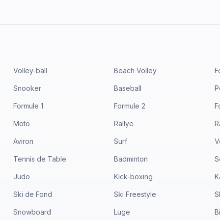
Volley-ball
Beach Volley
F
Snooker
Baseball
P
Formule 1
Formule 2
F
Moto
Rallye
R
Aviron
Surf
V
Tennis de Table
Badminton
S
Judo
Kick-boxing
K
Ski de Fond
Ski Freestyle
S
Snowboard
Luge
B