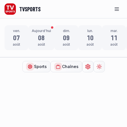
TVSPORTS
Men
ven.
Aujourd'hui
dim.
lun.
mar.
07
08
09
10
11
août
août
août
août
août
Sports
Chaînes
Ouvrir les paramètr
Changer de t