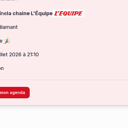
îne
la chaine L'Équipe
diamant
e
uillet 2026 à 21:10
on
à mon agenda