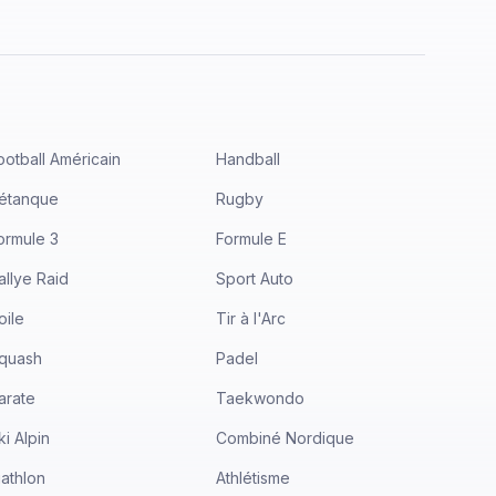
ootball Américain
Handball
étanque
Rugby
ormule 3
Formule E
allye Raid
Sport Auto
oile
Tir à l'Arc
quash
Padel
arate
Taekwondo
ki Alpin
Combiné Nordique
iathlon
Athlétisme