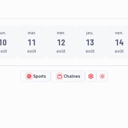
lun.
mar.
mer.
jeu.
ven.
10
11
12
13
14
août
août
août
août
août
Sports
Chaînes
Ouvrir les paramèt
Changer de 