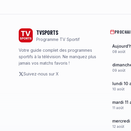
Footer
TVSPORTS
PROCHAI
Programme TV Sportif
Aujourd'
Votre guide complet des programmes
08
août
sportifs à la télévision. Ne manquez plus
jamais vos matchs favoris !
dimanche
09
août
Suivez-nous sur X
lundi 10 
10
août
mardi 11 
11
août
mercredi
12
août