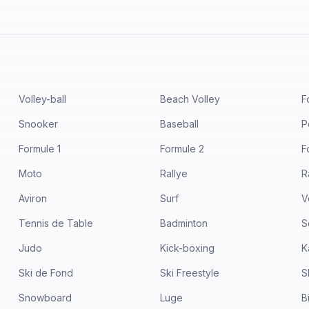
Volley-ball
Beach Volley
F
Snooker
Baseball
P
Formule 1
Formule 2
F
Moto
Rallye
R
Aviron
Surf
V
Tennis de Table
Badminton
S
Judo
Kick-boxing
K
Ski de Fond
Ski Freestyle
S
Snowboard
Luge
B