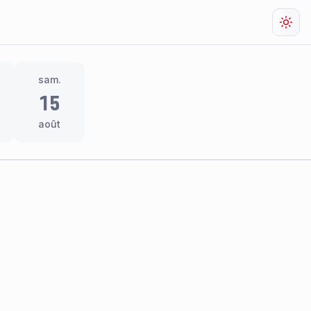
Chan
sam.
15
août
res
thème