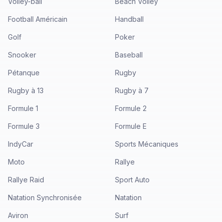
Volley-ball
Beach Volley
Football Américain
Handball
Golf
Poker
Snooker
Baseball
Pétanque
Rugby
Rugby à 13
Rugby à 7
Formule 1
Formule 2
Formule 3
Formule E
IndyCar
Sports Mécaniques
Moto
Rallye
Rallye Raid
Sport Auto
Natation Synchronisée
Natation
Aviron
Surf