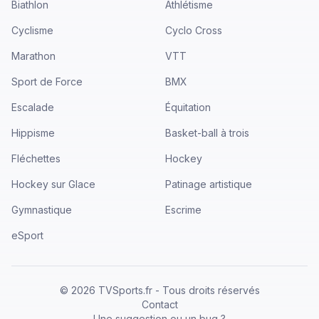
Biathlon
Athlétisme
Cyclisme
Cyclo Cross
Marathon
VTT
Sport de Force
BMX
Escalade
Équitation
Hippisme
Basket-ball à trois
Fléchettes
Hockey
Hockey sur Glace
Patinage artistique
Gymnastique
Escrime
eSport
©
2026
TVSports.fr - Tous droits réservés
Contact
Une suggestion ou un bug ?