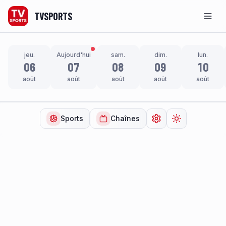
TVSPORTS
Men
jeu.
Aujourd'hui
sam.
dim.
lun.
06
07
08
09
10
août
août
août
août
août
Sports
Chaînes
Ouvrir les paramètr
Changer de t