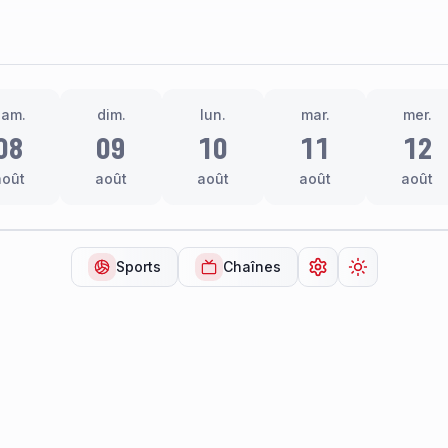
sam.
dim.
lun.
mar.
mer.
08
09
10
11
12
août
août
août
août
août
Sports
Chaînes
Ouvrir les paramèt
Changer de 