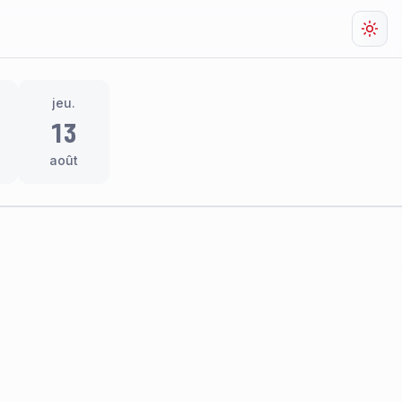
Chan
jeu.
13
août
res
thème