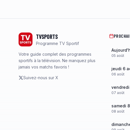
Footer
TVSPORTS
PROCHAI
Programme TV Sportif
Aujourd'
Votre guide complet des programmes
05
août
sportifs à la télévision. Ne manquez plus
jamais vos matchs favoris !
jeudi 6 a
06
août
Suivez-nous sur X
vendredi
07
août
samedi 8
08
août
dimanche
09
août