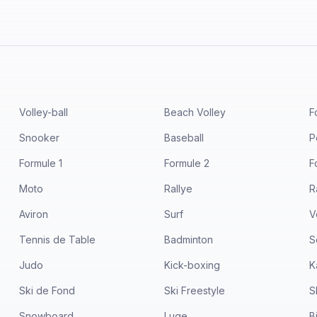
Volley-ball
Beach Volley
F
Snooker
Baseball
P
Formule 1
Formule 2
F
Moto
Rallye
R
Aviron
Surf
V
Tennis de Table
Badminton
S
Judo
Kick-boxing
K
Ski de Fond
Ski Freestyle
S
Snowboard
Luge
B