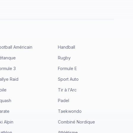
ootball Américain
Handball
étanque
Rugby
ormule 3
Formule E
allye Raid
Sport Auto
oile
Tir à l'Arc
quash
Padel
arate
Taekwondo
ki Alpin
Combiné Nordique
iathlon
Athlétisme