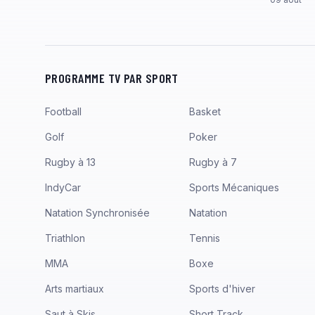
PROGRAMME TV PAR SPORT
Football
Basket
Golf
Poker
Rugby à 13
Rugby à 7
IndyCar
Sports Mécaniques
Natation Synchronisée
Natation
Triathlon
Tennis
MMA
Boxe
Arts martiaux
Sports d'hiver
Saut à Skis
Short Track