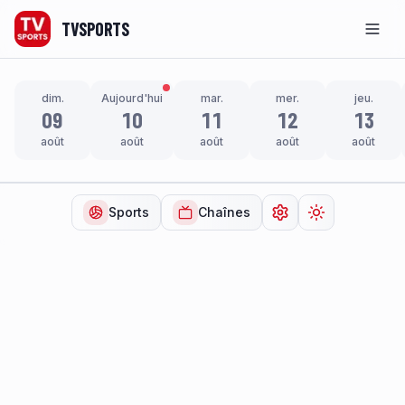
TVSPORTS
Men
dim.
Aujourd'hui
mar.
mer.
jeu.
09
10
11
12
13
août
août
août
août
août
Sports
Chaînes
Ouvrir les paramètr
Changer de t