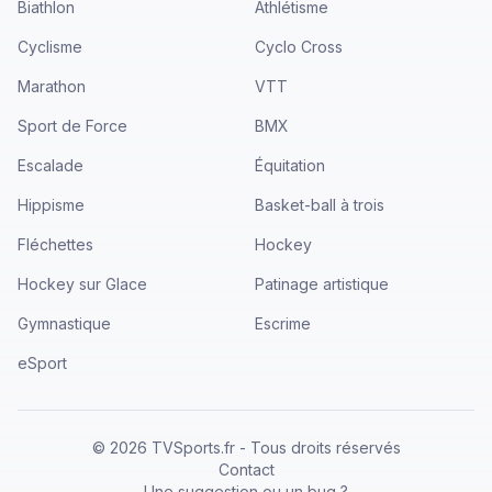
Biathlon
Athlétisme
Cyclisme
Cyclo Cross
Marathon
VTT
Sport de Force
BMX
Escalade
Équitation
Hippisme
Basket-ball à trois
Fléchettes
Hockey
Hockey sur Glace
Patinage artistique
Gymnastique
Escrime
eSport
©
2026
TVSports.fr - Tous droits réservés
Contact
Une suggestion ou un bug ?