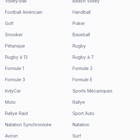
Volley-ball
Beach Volley
Football Américain
Handball
Golf
Poker
Snooker
Baseball
Pétanque
Rugby
Rugby à 13
Rugby à 7
Formule 1
Formule 2
Formule 3
Formule E
IndyCar
Sports Mécaniques
Moto
Rallye
Rallye Raid
Sport Auto
Natation Synchronisée
Natation
Aviron
Surf