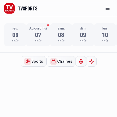
TVSPORTS
Men
jeu.
Aujourd'hui
sam.
dim.
lun.
06
07
08
09
10
août
août
août
août
août
Sports
Chaînes
Ouvrir les paramètr
Changer de t